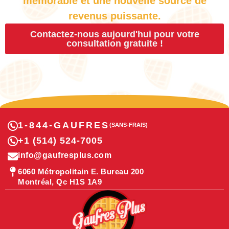
mémorable et une nouvelle source de
revenus puissante.
Contactez-nous aujourd'hui pour votre
consultation gratuite !
1-844-GAUFRES
(SANS-FRAIS)
+1 (514) 524-7005
info@gaufresplus.com
6060 Métropolitain E. Bureau 200
Montréal, Qc H1S 1A9